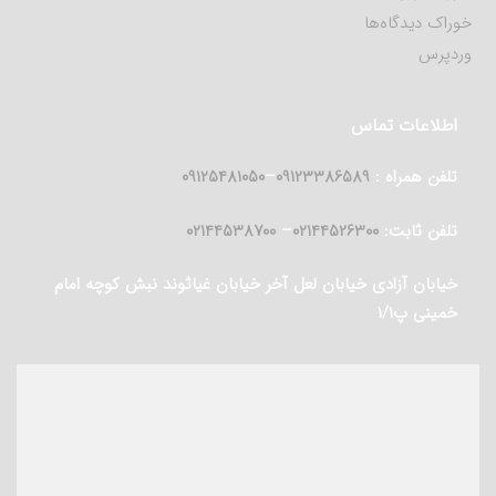
خوراک دیدگاه‌ها
وردپرس
اطلاعات تماس
تلفن همراه :
09123386589
–
09125481050
تلفن ثابت:
02144526300
–
02144538700
خیابان آزادی خیابان لعل آخر خیابان غیاثوند نبش کوچه امام
خمینی پ۱/۱