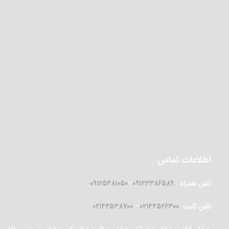
اطلاعات تماس
تلفن همراه :
09123386589
–
09125481050
تلفن ثابت:
02144526300
–
02144538700