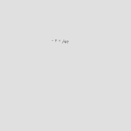
− 4 = چهار