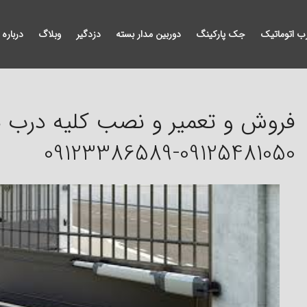
ب اتوماتیک
جک پارکینگ
دوربین مدار بسته
دزدگیر
وبلاگ
درباره 
فروش و تعمیر و نصب کلیه درب ه
09125481050-09123386589