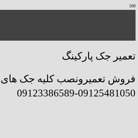
تعمیر جک پارکینگ
فروش تعمیرونصب کلیه جک های پ
09125481050-09123386589