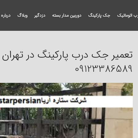
ب اتوماتیک
جک پارکینگ
دوربین مدار بسته
دزدگیر
وبلاگ
درباره 
09123386589