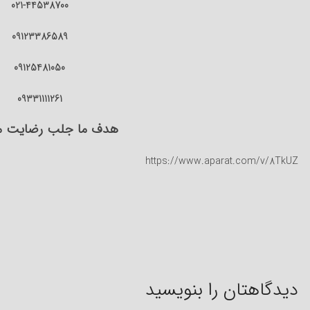
021-44538700
09123386589
09125481050
09331111261
هدف ما جلب رضایت 
https://www.aparat.com/v/8TkUZ
دیدگاهتان را بنویسید