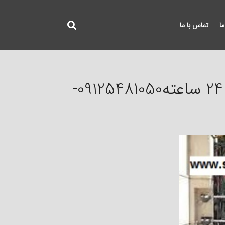
ما
تماس با ما
تعمیر جک درب پارکینگ در تهران 24 ساعته09125481050-