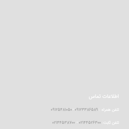
اطلاعات تماس
تلفن همراه :
09123386589
–
09125481050
تلفن ثابت:
02144526300
–
02144538700