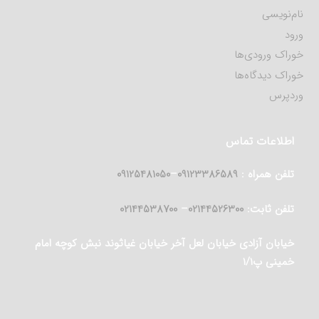
نام‌نویسی
ورود
خوراک ورودی‌ها
خوراک دیدگاه‌ها
وردپرس
اطلاعات تماس
تلفن همراه :
09123386589
–
09125481050
تلفن ثابت:
02144526300
–
02144538700
خیابان آزادی خیابان لعل آخر خیابان غیاثوند نبش کوچه امام
خمینی پ۱/۱