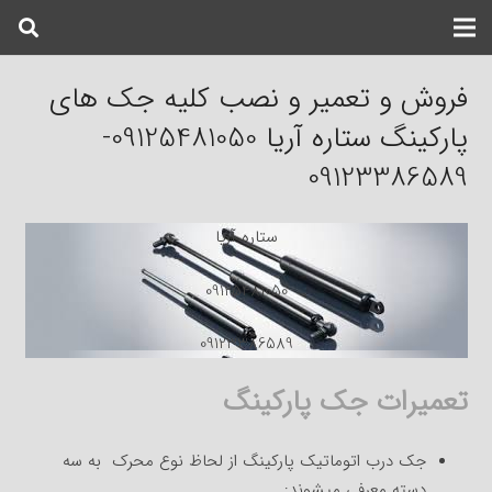
فروش و تعمیر و نصب کلیه جک های
پارکینگ ستاره آریا 09125481050-
09123386589
ستاره آریا
09125481050
09123386589
تعمیرات جک پارکینگ
جک درب اتوماتیک پارکینگ از لحاظ نوع محرک به سه
دسته معرفی میشوند: