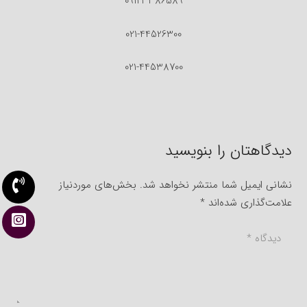
09123386589
021-44526300
021-44538700
دیدگاهتان را بنویسید
نشانی ایمیل شما منتشر نخواهد شد.
بخش‌های موردنیاز
علامت‌گذاری شده‌اند
*