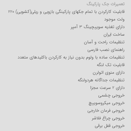
تعمیرات جک پارکینگ
قابلیت کارکردن با تمام جکهای پارکینگی بازویی و ریلی(کشویی) 220
ولت موجود
دارای تغذیه سوییچینگ 3 آمپر
ساخت ایران
تنظیمات راحت و آسان
راهنمای نصب فارسی
تنظیمات ساده با ولوم بدون نیاز به کارکردن باکلیدهای متعدد
قابلیت تک لنگه
دارای منوی اتولرن
تنظیمات جداگانه هردولنگه
دارای 2 سرعت مجزا
خروجی چشمی
خروجی میکروسوییچ
خروجی فرمان خارجی
خروجی چراغ فلاشر
خروجی قفل برقی