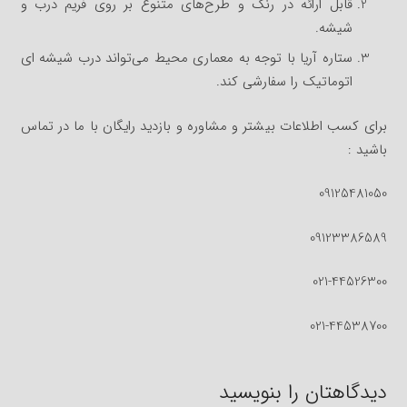
قابل‌ ارائه در رنگ و طرح‌های متنوع بر روی فریم درب و
شیشه.
ستاره آریا با توجه به معماری محیط می‌تواند درب شیشه‌ ای
اتوماتیک را سفارشی کند.
برای کسب اطلاعات بیشتر و مشاوره و بازدید رایگان با ما در تماس
باشید :
09125481050
09123386589
021-44526300
021-44538700
دیدگاهتان را بنویسید