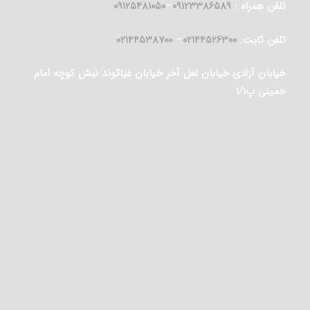
تلفن همراه :
09123386589
–
09125481050
تلفن ثابت:
02144526300
–
02144538700
خیابان آزادی خیابان لعل آخر خیابان غیاثوند نبش کوچه امام
خمینی پ۱/۱