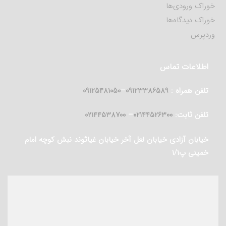
خوراک ورودی‌ها
خوراک دیدگاه‌ها
وردپرس
اطلاعات تماس
تلفن همراه :
09123386589
–
09125481050
تلفن ثابت:
02144526300
–
02144538700
خیابان آزادی خیابان لعل آخر خیابان غیاثوند نبش کوچه امام
خمینی پ۱/۱