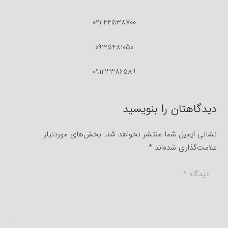
021-44538700
09125481050
09123386589
دیدگاهتان را بنویسید
نشانی ایمیل شما منتشر نخواهد شد.
بخش‌های موردنیاز
علامت‌گذاری شده‌اند
*