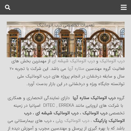
تعمیرات تخصصی درب اتوماتیک
ستاره آریا
09123386589
درب اتوماتیک
و
درب اتوماتیک شیشه ای
از مهمترین بخش های
فعالیت گروه مهندسین
ستاره آریا
می باشد. این شرکت با تجربه 20
سال و سابقه درخشان در انجام پروژه های درب اتوماتیک ملی
توانسته جایگاه ویژه و درخشانی در این بازار بدست آورد.
گروه
درب اتوماتیک ستاره آریا
دارای نمایندگی انحصاری و همکاری
با شرکت های اروپایی مانند DITEC , ERREKA اسپانیا در زمینه
تخصصی
درب اتوماتیک
،
درب اتوماتیک شیشه ای
،
درب
اتوماتیک پارکینگ
،
درب اتوماتیک ریلی
، درب های بیمارستانی می
باشد که با بهره گیری از پرسنل و مهندسین مجرب و آموزش دیده از