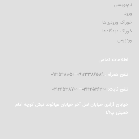
نام‌نویسی
ورود
خوراک ورودی‌ها
خوراک دیدگاه‌ها
وردپرس
اطلاعات تماس
تلفن همراه :
09123386589
–
09125481050
تلفن ثابت:
02144526300
–
02144538700
خیابان آزادی خیابان لعل آخر خیابان غیاثوند نبش کوچه امام
خمینی پ۱/۱