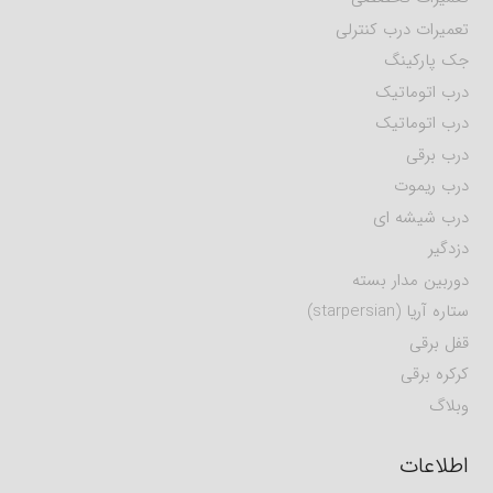
تعمیرات درب کنترلی
جک پارکینگ
درب اتوماتیک
درب اتوماتیک
درب برقی
درب ریموت
درب شیشه ای
دزدگیر
دوربین مدار بسته
ستاره آریا (starpersian)
قفل برقی
کرکره برقی
وبلاگ
اطلاعات