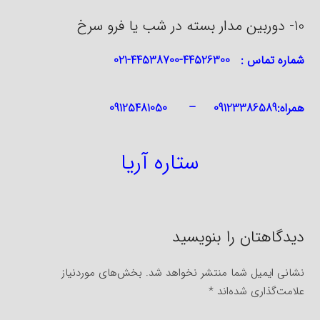
10- دوربین مدار بسته در شب یا فرو سرخ
شماره تماس : 44526300-44538700-021
همراه:09123386589 – 09125481050
ستاره آریا
دیدگاهتان را بنویسید
نشانی ایمیل شما منتشر نخواهد شد.
بخش‌های موردنیاز
علامت‌گذاری شده‌اند
*