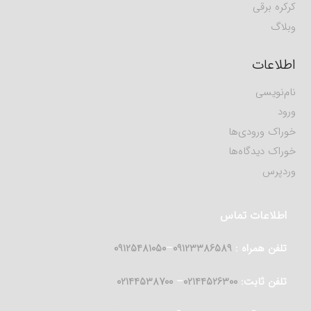
کرکره برقی
وبلاگ
اطلاعات
نام‌نویسی
ورود
خوراک ورودی‌ها
خوراک دیدگاه‌ها
وردپرس
اطلاعات تماس
تلفن همراه :
09123386589
–
09125481050
تلفن ثابت:
02144526300
–
02144538700