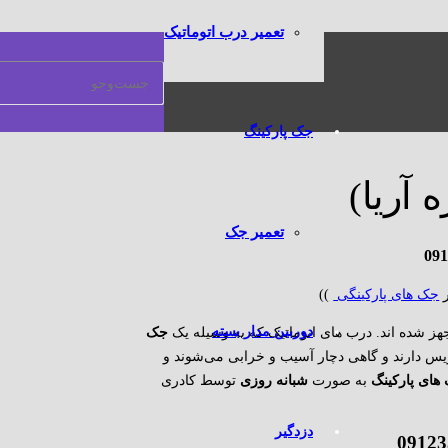
تعمیر درب اتوماتیک
جک پارکینگ
 آریا)
تعمیر جک
091
ر
جک های پارکینگی
))
دوربین مدار بسته
جهز شده اند. درب های اتوماتیک که به وسیله یک
جک
یس دارند و گاهی دچار آسیب و خرابی می‌شوند و
های پارکینگ
به صورت
شبانه روزی
توسط کادری
دزدگیر