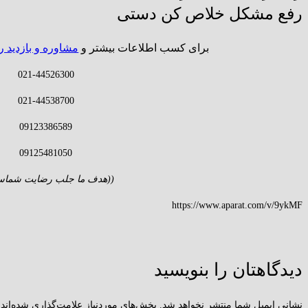
رفع مشکل خلاص کن دستی
برای کسب اطلاعات بیشتر و
مشاوره و بازدید ر
021-44526300
021-44538700
09123386589
09125481050
((هدف ما جلب رضایت شماس
https://www.aparat.com/v/9ykMF
دیدگاهتان را بنویسید
نشانی ایمیل شما منتشر نخواهد شد.
بخش‌های موردنیاز علامت‌گذاری شده‌اند