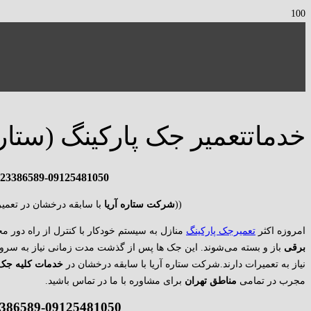
خدماتتعمیر جک پارکینگ (ستاره
23386589-09125481050
((
شرکت ستاره آریا
با سابقه درخشان در تعمی
امروزه اکثر
تعمیرجک پارکینگ
منازل به سیستم خودکار با کنترل از راه‌ دور م
برقی
باز و بسته می‌‌شوند. این جک ها پس از گذشت مدت زمانی نیاز به سرو
نیاز به تعمیرات دارند.شرکت ستاره آریا با سابقه درخشان در
خدمات کلیه جک 
مجرب در تمامی
مناطق تهران
برای مشاوره با ما در تماس باشید.
09123386589-09125481050