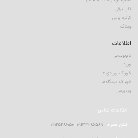
ستاره آریا (starpersian)
قفل برقی
کرکره برقی
وبلاگ
اطلاعات
نام‌نویسی
ورود
خوراک ورودی‌ها
خوراک دیدگاه‌ها
وردپرس
اطلاعات تماس
تلفن همراه :
09123386589
–
09125481050