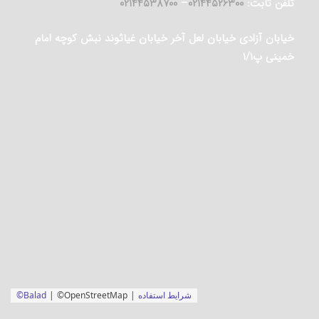
تلفن ثابت:
02144526300
–
02144538700
خیابان آزادی خیابان لعل آخر خیابان غیاثوند نبش کوچه امام
خمینی پ۱/۱