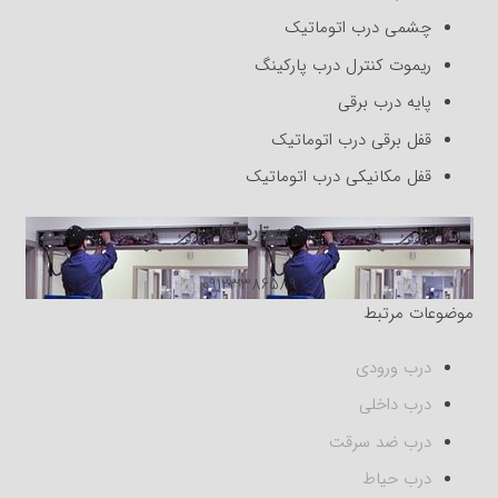
چشمی درب اتوماتیک
ریموت کنترل درب پارکینگ
پایه درب برقی
قفل برقی درب اتوماتیک
قفل مکانیکی درب اتوماتیک
ستاره آریا
09123386589
موضوعات مرتبط
درب ورودی
درب داخلی
درب ضد سرقت
درب حیاط