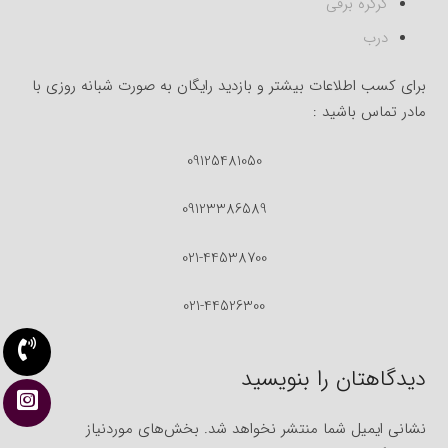
کرکره برقی
درب
برای کسب اطلاعات بیشتر و بازدید رایگان به صورت شبانه روزی با
مادر تماس باشید :
09125481050
09123386589
021-44538700
021-44526300
دیدگاهتان را بنویسید
نشانی ایمیل شما منتشر نخواهد شد.
بخش‌های موردنیاز