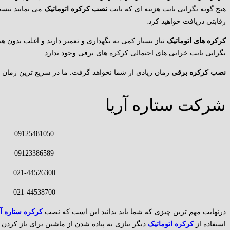
هیچ گونه نگرانی بابت هزینه ای که بابت
نصب کرکره اتوماتیک
می نمایید نیس
رقابتی دریافت خواهید کرد.
کرکره های اتوماتیک
نیاز بسیار کمی به نگهداری و تعمیر دارند و اغلب بدون هی
نگرانی بابت خرابی های احتمالی کرکره های برقی وجود ندارد.
نصب کرکره برقی
زمان زیادی از شما نخواهد گرفت. ما در سریع ترین زمان م
شرکت ستاره آریا
09125481050
09123386589
021-44526300
021-44538700
درنهایت مهم ترین چیزی که شما باید بدانید این است که نصب
کرکره ستاره آر
استفاده از
کرکره اتوماتیک
دیگر نیازی به پیاده شدن از ماشین برای باز کردن د