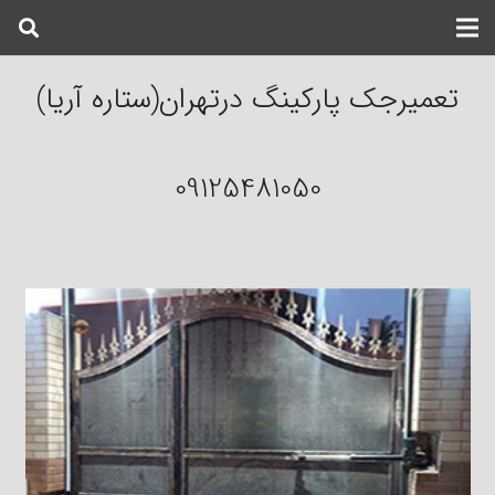
تعمیرجک پارکینگ درتهران(ستاره آریا)
09125481050