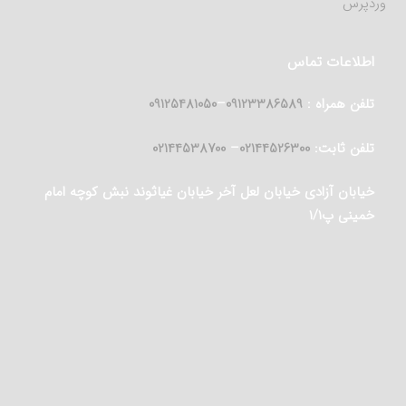
وردپرس
اطلاعات تماس
تلفن همراه :
09123386589
–
09125481050
تلفن ثابت:
02144526300
–
02144538700
خیابان آزادی خیابان لعل آخر خیابان غیاثوند نبش کوچه امام
خمینی پ۱/۱