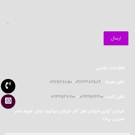
اطلاعات تماس
تلفن همراه :
09123386589
–
09125481050
تلفن ثابت:
02144526300
–
02144538700
خیابان آزادی خیابان لعل آخر خیابان غیاثوند نبش کوچه امام
خمینی پ۱/۱